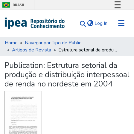
BRASIL
Simplifique!
(current)
Log In
Comunica BR
Participe
Communities & Collections
Acesso à informação
Home
Navegar por Tipo de Publicação
Artigos de Revista
Estrutura setorial da produção e distribuição interpessoal de renda no nordeste em 2004
Search for
Legislação
Canais
Statistics
Publication:
Estrutura setorial da
Tips
produção e distribuição interpessoal
About Us
de renda no nordeste em 2004