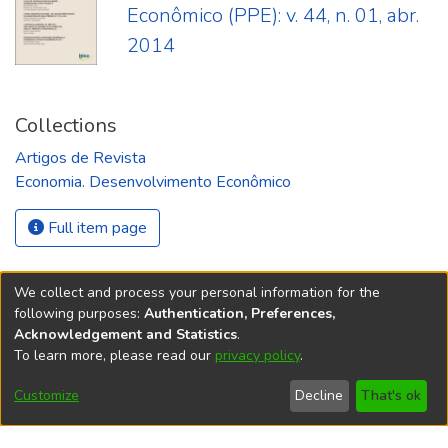
Econômico (PPE): v. 44, n. 01, abr.
2014
Collections
Artigos de Revista
Economia. Desenvolvimento Econômico
Full item page
We collect and process your personal information for the
following purposes:
Authentication, Preferences,
Acknowledgement and Statistics
.
REPOSITÓRIO DO
To learn more, please read our
privacy policy
.
Redes sociais
CONHECIMENTO DO IPEA
Customize
Decline
That's ok
© Instituto de Pesquisa Econômica Aplicada Ipea (Ipea)