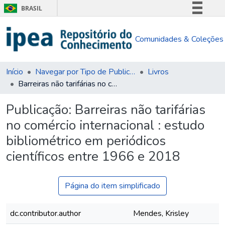
BRASIL
Simplifique!
Comunidades & Coleções
Comunica BR
Participe
Acesso à informação
Início
Navegar por Tipo de Publicação
Livros
Barreiras não tarifárias no comércio internacional : estudo bibliométrico em periódicos científicos entre 1966 e 2018
Legislação
Canais
Publicação:
Barreiras não tarifárias
no comércio internacional : estudo
bibliométrico em periódicos
científicos entre 1966 e 2018
Página do item simplificado
dc.contributor.author
Mendes, Krisley