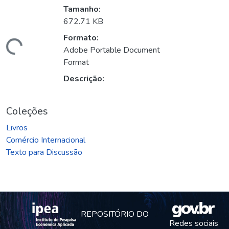
Tamanho:
672.71 KB
ando...
Formato:
Adobe Portable Document
Format
Descrição:
Coleções
Livros
Comércio Internacional
Texto para Discussão
REPOSITÓRIO DO
Redes sociais