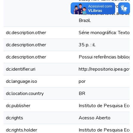
hypothesis that production i
international level and al
Brazil.
dc.description.other
Série monográfica: Texto 
dc.description.other
35 p. : il.
dc.description.other
Possui referências bibliogr
dc.identifier.uri
http://repositorio.ipea.g
dc.language.iso
por
dc.location.country
BR
dc.publisher
Instituto de Pesquisa Eco
dc.rights
Acesso Aberto
dc.rights.holder
Instituto de Pesquisa Eco