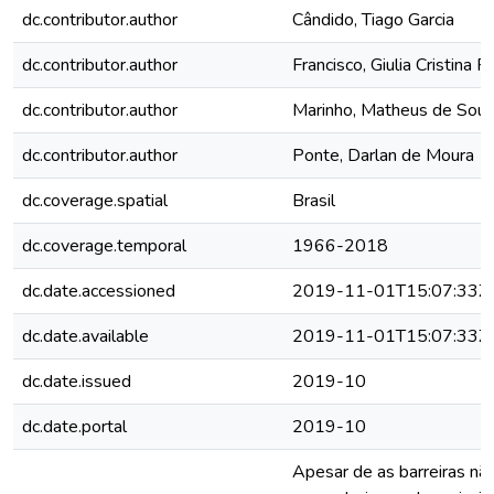
dc.contributor.author
Cândido, Tiago Garcia
dc.contributor.author
Francisco, Giulia Cristina Fi
dc.contributor.author
Marinho, Matheus de Sou
dc.contributor.author
Ponte, Darlan de Moura
dc.coverage.spatial
Brasil
dc.coverage.temporal
1966-2018
dc.date.accessioned
2019-11-01T15:07:33Z
dc.date.available
2019-11-01T15:07:33Z
dc.date.issued
2019-10
dc.date.portal
2019-10
Apesar de as barreiras não