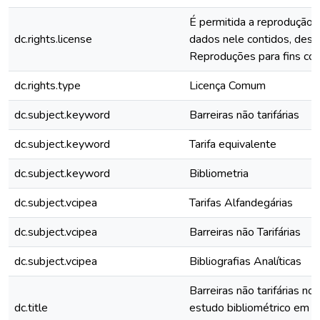
É permitida a reprodução 
dc.rights.license
dados nele contidos, desde
Reproduções para fins com
dc.rights.type
Licença Comum
dc.subject.keyword
Barreiras não tarifárias
dc.subject.keyword
Tarifa equivalente
dc.subject.keyword
Bibliometria
dc.subject.vcipea
Tarifas Alfandegárias
dc.subject.vcipea
Barreiras não Tarifárias
dc.subject.vcipea
Bibliografias Analíticas
Barreiras não tarifárias no 
dc.title
estudo bibliométrico em pe