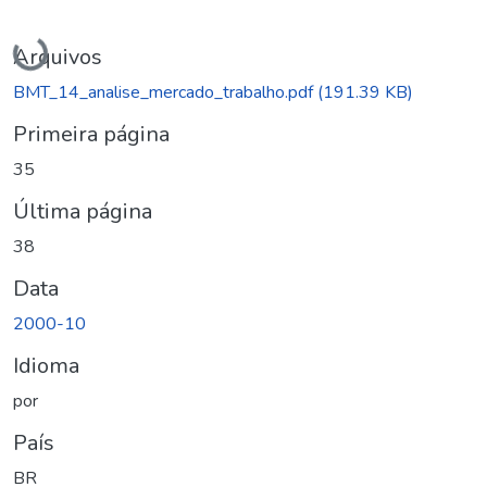
Carregando...
Arquivos
BMT_14_analise_mercado_trabalho.pdf
(191.39 KB)
Primeira página
35
Última página
38
Data
2000-10
Idioma
por
País
BR