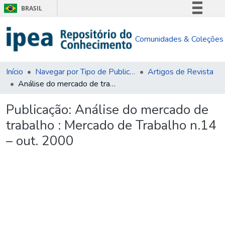
BRASIL
Simplifique!
Comunidades & Coleções
Comunica BR
Participe
Acesso à informação
Início
Navegar por Tipo de Publicação
Artigos de Revista
Análise do mercado de trabalho : Mercado de Trabalho n.14 – out. 2000
Legislação
Canais
Publicação:
Análise do mercado de
trabalho : Mercado de Trabalho n.14
– out. 2000