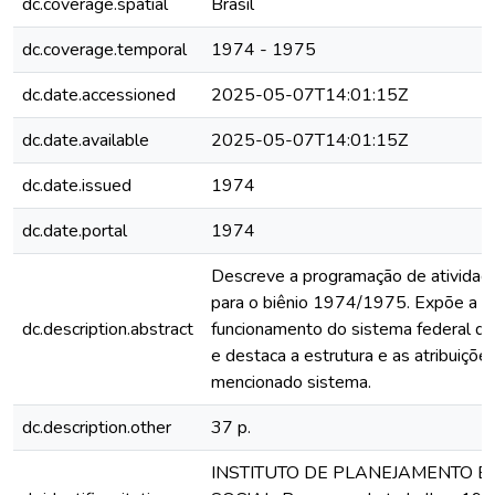
dc.coverage.spatial
Brasil
dc.coverage.temporal
1974 - 1975
dc.date.accessioned
2025-05-07T14:01:15Z
dc.date.available
2025-05-07T14:01:15Z
dc.date.issued
1974
dc.date.portal
1974
Descreve a programação de atividade
para o biênio 1974/1975. Expõe a c
dc.description.abstract
funcionamento do sistema federal d
e destaca a estrutura e as atribuiçõe
mencionado sistema.
dc.description.other
37 p.
INSTITUTO DE PLANEJAMENTO E