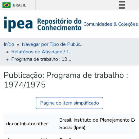
BRASIL
Simplifique!
Comunidades & Coleções
Comunica BR
Participe
Acesso à informação
Início
Navegar por Tipo de Publicação
Relatórios de Atividade / Técnicos
Legislação
Programa de trabalho : 1974/1975
Canais
Publicação:
Programa de trabalho :
1974/1975
Página do item simplificado
Brasil. Instituto de Planejamento Ec
dc.contributor.other
Social (Ipea)