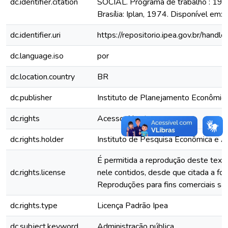
dc.identifier.citation
SOCIAL. Programa de trabalho : 19
Brasília: Iplan, 1974. Disponível em:
dc.identifier.uri
https://repositorio.ipea.gov.br/han
dc.language.iso
por
dc.location.country
BR
dc.publisher
Instituto de Planejamento Econômico 
dc.rights
Acesso Aberto
dc.rights.holder
Instituto de Pesquisa Econômica e Ap
É permitida a reprodução deste text
dc.rights.license
nele contidos, desde que citada a fon
Reproduções para fins comerciais são
dc.rights.type
Licença Padrão Ipea
dc.subject.keyword
Administração pública