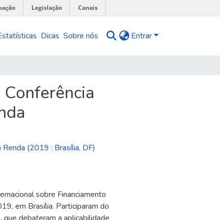
mação
Legislação
Canais
Estatísticas
Dicas
Sobre nós
Entrar
a Conferência
enda
 Renda (2019 : Brasília, DF)
ternacional sobre Financiamento
19, em Brasília. Participaram do
, que debateram a aplicabilidade