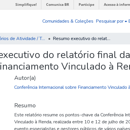
Simplifique!
Comunica BR
Participe
Acesso à infor
Comunidades & Coleções
Pesquisar por
Relatórios de Atividade / Técnicos
Resumo executivo do relatório final da Conferência Internacional sobre Financiamento Vinculado à Renda
xecutivo do relatório final d
Financiamento Vinculado à R
Autor(a)
Conferência Internacional sobre Financiamento Vinculado à
Resumo
Este relatório resume os pontos-chave da Conferência In
Vinculado à Renda, realizada entre 10 e 12 de julho de 20
evento especialistas e gestores públicos de vários países