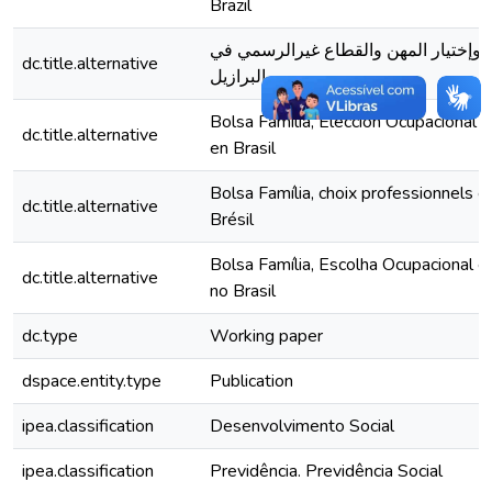
Brazil
ا؛ وإختيار المهن والقطاع غيرالرسمي في
dc.title.alternative
البرازيل
Bolsa Familia, Elección Ocupacional e
dc.title.alternative
en Brasil
Bolsa Família, choix professionnels et
dc.title.alternative
Brésil
Bolsa Família, Escolha Ocupacional e
dc.title.alternative
no Brasil
dc.type
Working paper
dspace.entity.type
Publication
ipea.classification
Desenvolvimento Social
ipea.classification
Previdência. Previdência Social