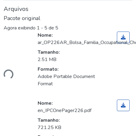
Arquivos
Pacote original
Agora exibindo
1 - 5 de 5
Nome:
ar_OP226AR_Bolsa_Familia_Occupational_Choic
Tamanho:
egando...
2.51 MB
Formato:
Adobe Portable Document
Format
Nome:
en_IPCOnePager226.pdf
Tamanho:
egando...
721.25 KB