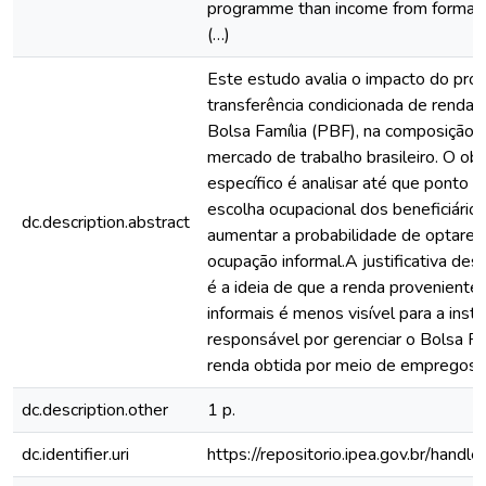
programme than income from formal
(…)
Este estudo avalia o impacto do pro
transferência condicionada de renda,
Bolsa Família (PBF), na composição 
mercado de trabalho brasileiro. O obj
específico é analisar até que ponto o
escolha ocupacional dos beneficiários
dc.description.abstract
aumentar a probabilidade de optare
ocupação informal.A justificativa des
é a ideia de que a renda provenient
informais é menos visível para a insti
responsável por gerenciar o Bolsa Fa
renda obtida por meio de empregos f
dc.description.other
1 p.
dc.identifier.uri
https://repositorio.ipea.gov.br/han