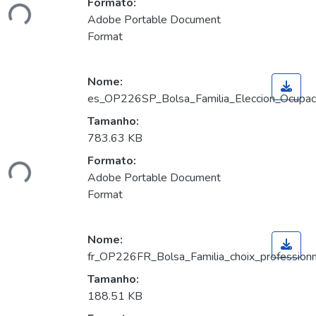
Formato:
Adobe Portable Document
Format
Nome:
es_OP226SP_Bolsa_Familia_Eleccion_Ocupacio
Tamanho:
egando...
783.63 KB
Formato:
Adobe Portable Document
Format
Nome:
fr_OP226FR_Bolsa_Familia_choix_professionne
Tamanho:
egando...
188.51 KB