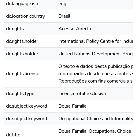
dc.language.iso
eng
dc.location.country
Brasil
dc.rights
Acesso Aberto
dc.rights.holder
International Policy Centre for Inclus
dc.rights.holder
United Nations Development Prog
O texto e dados desta publicação p
dc.rights.license
reproduzidos desde que as fontes se
Reproduções com fins comerciais são
dc.rights.type
Licença total exclusiva
dc.subject.keyword
Bolsa Família
dc.subject.keyword
Occupational Choice and Informality in
Bolsa Família, Occupational Choice an
dc.title