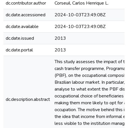
dc.contributor.author
Corseuil, Carlos Henrique L.
dc.date.accessioned
2024-10-03T23:49:08Z
dc.date.available
2024-10-03T23:49:08Z
dc.date.issued
2013
dc.date.portal
2013
This study assesses the impact of th
cash transfer programme, Programa B
(PBF), on the occupational compositi
Brazilian labour market. In particular, 
analyse to what extent the PBF dist
occupational choice of beneficiaries i
dc.description.abstract
making them more likely to opt for an
occupation. The motive behind this in
the idea that income from informal 
less visible to the institution managi