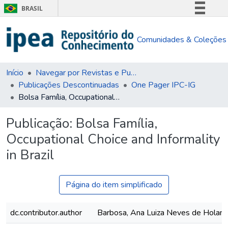
BRASIL
Simplifique!
Comunidades & Coleções
Comunica BR
Participe
Acesso à informação
Início
Navegar por Revistas e Publicações Seriadas
Publicações Descontinuadas
One Pager IPC-IG
Legislação
Bolsa Família, Occupational Choice and Informality in Brazil
Canais
Publicação:
Bolsa Família,
Occupational Choice and Informality
in Brazil
Página do item simplificado
dc.contributor.author
Barbosa, Ana Luiza Neves de Holan