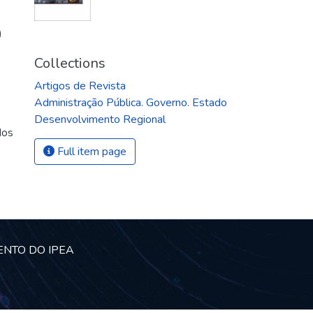
)
Collections
Artigos de Revista
Administração Pública. Governo. Estado
Desenvolvimento Regional
dos
Full item page
ENTO DO IPEA