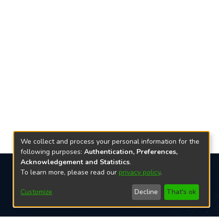
We collect and process your personal information for the
following purposes:
Authentication, Preferences,
Acknowledgement and Statistics
.
To learn more, please read our
privacy policy
.
Redes sociais
Customize
Decline
That's ok