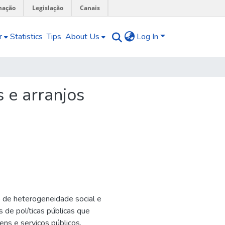
mação
Legislação
Canais
r
Statistics
Tips
About Us
Log In
 e arranjos
 de heterogeneidade social e
 de políticas públicas que
ns e serviços públicos.