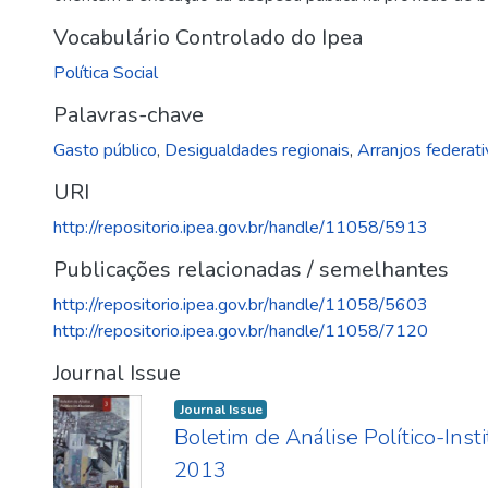
Vocabulário Controlado do Ipea
Política Social
Palavras-chave
Gasto público
,
Desigualdades regionais
,
Arranjos federat
URI
http://repositorio.ipea.gov.br/handle/11058/5913
Publicações relacionadas / semelhantes
http://repositorio.ipea.gov.br/handle/11058/5603
http://repositorio.ipea.gov.br/handle/11058/7120
Journal Issue
Journal Issue
Boletim de Análise Político-Instit
2013