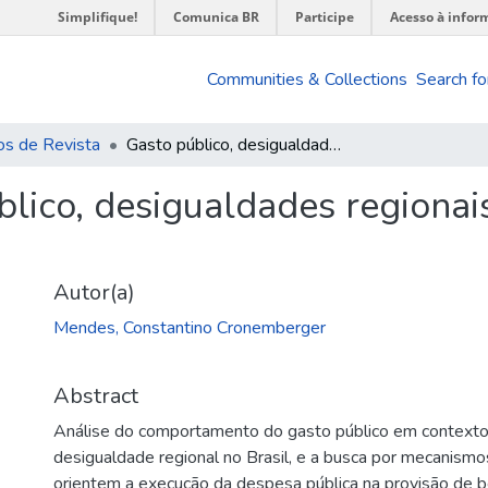
Simplifique!
Comunica BR
Participe
Acesso à infor
Communities & Collections
Search fo
os de Revista
Gasto público, desigualdades regionais e arranjos federativos
lico, desigualdades regionais
Autor(a)
Mendes, Constantino Cronemberger
Abstract
Análise do comportamento do gasto público em contexto
desigualdade regional no Brasil, e a busca por mecanismos
orientem a execução da despesa pública na provisão de be