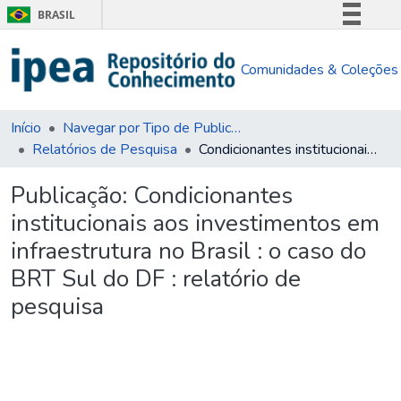
BRASIL
Simplifique!
Comunidades & Coleções
Comunica BR
Participe
Acesso à informação
Início
Navegar por Tipo de Publicação
Relatórios de Pesquisa
Condicionantes institucionais aos investimentos em infraestrutura no Brasil : o caso do BRT Sul do DF : relatório de pesquisa
Legislação
Canais
Publicação:
Condicionantes
institucionais aos investimentos em
infraestrutura no Brasil : o caso do
BRT Sul do DF : relatório de
pesquisa