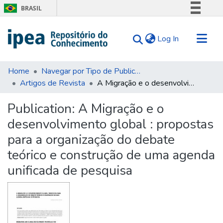
BRASIL
Simplifique!
(current)
Log In
Comunica BR
Participe
Communities & Collections
Acesso à informação
Home
Navegar por Tipo de Publicação
Artigos de Revista
A Migração e o desenvolvimento global : propostas para a organização do debate teórico e construção de uma agenda unificada de pesquisa
Search for
Legislação
Canais
Statistics
Publication:
A Migração e o
Tips
desenvolvimento global : propostas
About Us
para a organização do debate
teórico e construção de uma agenda
unificada de pesquisa