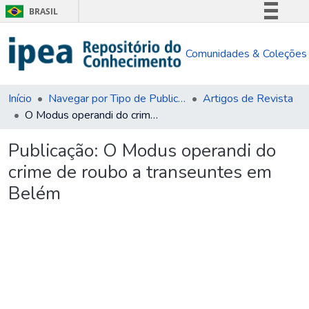
BRASIL
Simplifique!
Comunidades & Coleções
Comunica BR
Participe
Acesso à informação
Início
Navegar por Tipo de Publicação
Artigos de Revista
O Modus operandi do crime de roubo a transeuntes em Belém
Legislação
Canais
Publicação:
O Modus operandi do
crime de roubo a transeuntes em
Belém