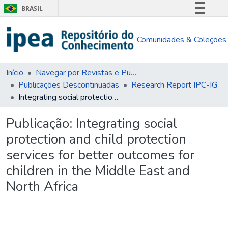
BRASIL
Simplifique!
Comunidades & Coleções
Comunica BR
Participe
Acesso à informação
Início
Navegar por Revistas e Publicações Seriadas
Publicações Descontinuadas
Research Report IPC-IG
Legislação
Integrating social protection and child protection services for better outcomes for children in the Middle East and North Africa
Canais
Publicação:
Integrating social
protection and child protection
services for better outcomes for
children in the Middle East and
North Africa