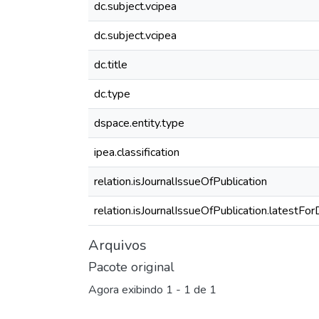
dc.subject.vcipea
dc.subject.vcipea
dc.title
dc.type
dspace.entity.type
ipea.classification
relation.isJournalIssueOfPublication
relation.isJournalIssueOfPublication.latestFo
Arquivos
Pacote original
Agora exibindo
1 - 1 de 1