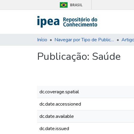
BRASIL
Início
Navegar por Tipo de Publicação
Artig
Publicação:
Saúde
dc.coverage.spatial
dc.date.accessioned
dc.date.available
dc.date.issued