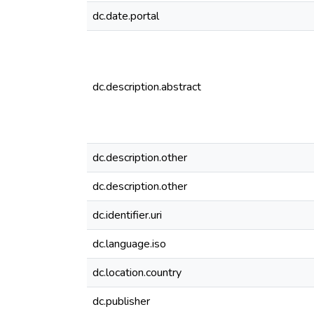
dc.date.portal
dc.description.abstract
dc.description.other
dc.description.other
dc.identifier.uri
dc.language.iso
dc.location.country
dc.publisher