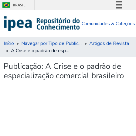
BRASIL
Simplifique!
Comunidades & Coleções
Comunica BR
Participe
Acesso à informação
Início
Navegar por Tipo de Publicação
Artigos de Revista
A Crise e o padrão de especialização comercial brasileiro
Legislação
Canais
Publicação:
A Crise e o padrão de
especialização comercial brasileiro
Carregando...