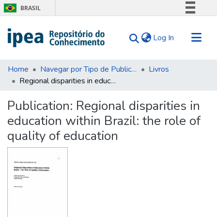
BRASIL
Simplifique!
(current)
Log In
Comunica BR
Participe
Communities & Collections
Acesso à informação
Home
Navegar por Tipo de Publicação
Livros
Regional disparities in education within Brazil: the role of quality of education
Search for
Legislação
Canais
Statistics
Publication:
Regional disparities in
Tips
education within Brazil: the role of
About Us
quality of education