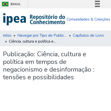
BRASIL
Simplifique!
Comunidades & Coleções
Comunica BR
Participe
Acesso à informação
Início
Navegar por Tipo de Publicação
Capítulos de Livro
Ciência, cultura e política em tempos de negacionismo e desinformação : tensões e possibilidades
Legislação
Canais
Publicação:
Ciência, cultura e
política em tempos de
negacionismo e desinformação :
tensões e possibilidades