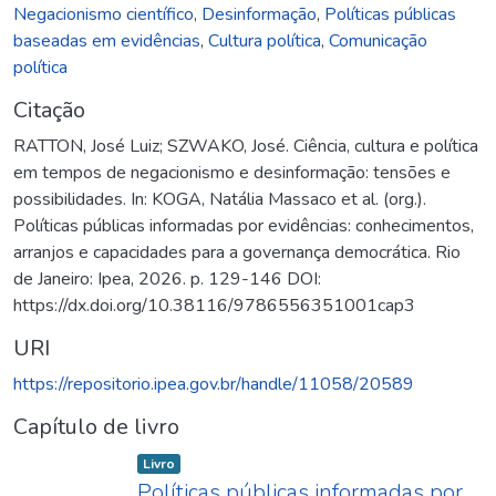
Negacionismo científico
,
Desinformação
,
Políticas públicas
baseadas em evidências
,
Cultura política
,
Comunicação
política
Citação
RATTON, José Luiz; SZWAKO, José. Ciência, cultura e política
em tempos de negacionismo e desinformação: tensões e
possibilidades. In: KOGA, Natália Massaco et al. (org.).
Políticas públicas informadas por evidências: conhecimentos,
arranjos e capacidades para a governança democrática. Rio
de Janeiro: Ipea, 2026. p. 129-146 DOI:
https://dx.doi.org/10.38116/9786556351001cap3
URI
https://repositorio.ipea.gov.br/handle/11058/20589
Capítulo de livro
Item type:
,
Livro
Políticas públicas informadas por