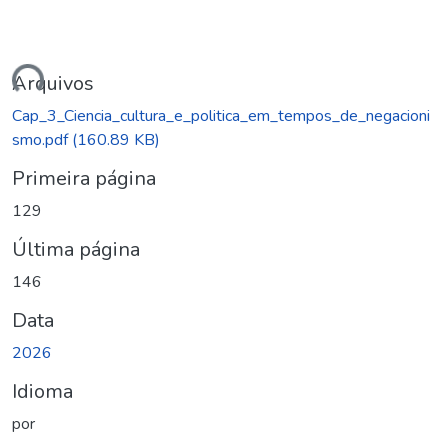
ando...
Arquivos
Cap_3_Ciencia_cultura_e_politica_em_tempos_de_negacioni
smo.pdf
(160.89 KB)
Primeira página
129
Última página
146
Data
2026
Idioma
por