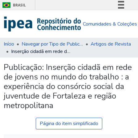
BRASIL
Simplifique!
Comunidades & Coleções
Comunica BR
Participe
Acesso à informação
Início
Navegar por Tipo de Publicação
Artigos de Revista
Inserção cidadã em rede de jovens no mundo do trabalho : a experiência do consórcio social da juventude de Fortaleza e região metropolitana
Legislação
Canais
Publicação:
Inserção cidadã em rede
de jovens no mundo do trabalho : a
experiência do consórcio social da
juventude de Fortaleza e região
metropolitana
Página do item simplificado