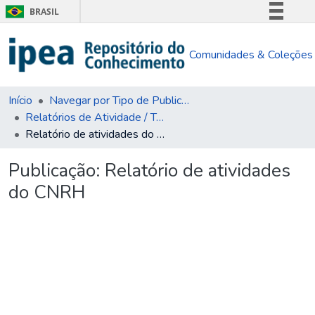
BRASIL
Simplifique!
Comunidades & Coleções
Comunica BR
Participe
Acesso à informação
Início
Navegar por Tipo de Publicação
Relatórios de Atividade / Técnicos
Legislação
Relatório de atividades do CNRH
Canais
Publicação:
Relatório de atividades
do CNRH