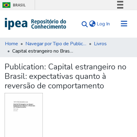
BRASIL
Simplifique!
(current)
Log In
Comunica BR
Participe
Communities & Collections
Acesso à informação
Home
Navegar por Tipo de Publicação
Livros
Capital estrangeiro no Brasil: expectativas quanto à reversão de comportamento
Search for
Legislação
Canais
Statistics
Publication:
Capital estrangeiro no
Tips
Brasil: expectativas quanto à
About Us
reversão de comportamento