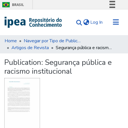
BRASIL
Simplifique!
(current)
Log In
Comunica BR
Participe
Communities & Collections
Acesso à informação
Home
Navegar por Tipo de Publicação
Artigos de Revista
Segurança pública e racismo institucional
Search for
Legislação
Canais
Statistics
Publication:
Segurança pública e
Tips
racismo institucional
About Us