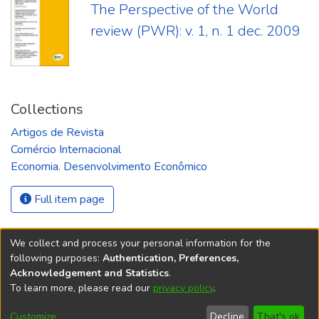
The Perspective of the World
review (PWR): v. 1, n. 1 dec. 2009
Collections
Artigos de Revista
Comércio Internacional
Economia. Desenvolvimento Econômico
Full item page
We collect and process your personal information for the
following purposes:
Authentication, Preferences,
Acknowledgement and Statistics
.
REPOSITÓRIO DO
To learn more, please read our
privacy policy
.
Redes sociais
CONHECIMENTO DO IPEA
Customize
Decline
That's ok