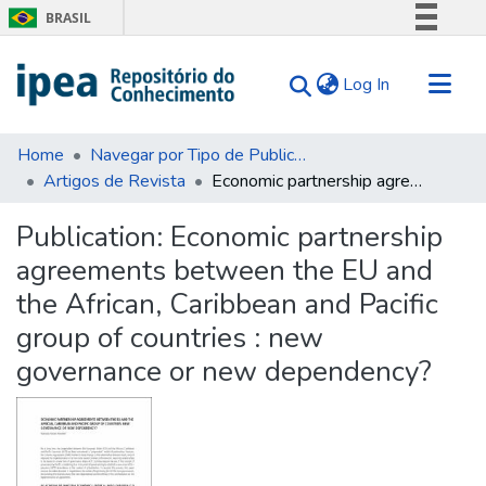
BRASIL
Simplifique!
(current)
Log In
Comunica BR
Participe
Communities & Collections
Acesso à informação
Home
Navegar por Tipo de Publicação
Artigos de Revista
Economic partnership agreements between the EU and the African, Caribbean and Pacific group of countries : new governance or new dependency?
Search for
Legislação
Canais
Statistics
Publication:
Economic partnership
Tips
agreements between the EU and
About Us
the African, Caribbean and Pacific
group of countries : new
governance or new dependency?