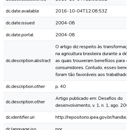
dc.date.available
2016-10-04T12:08:53Z
dc.date.issued
2004-08
dc.date.portal
2004-08
O artigo diz respeito às transformaçõ
na agricultura brasileira durante a dé
dc.description.abstract
as quais trouxeram benefícios para o
consumidores. Contudo, esses benefí
foram tão favoráveis aos trabalhadore
dc.description.other
p. 40
Artigo publicado em: Desafios do
dc.description.other
desenvolvimento, v. 1, n. 1, ago. 200
dc.identifier.uri
http://repositorio.ipea.gov.br/hand
dc.language.iso
por