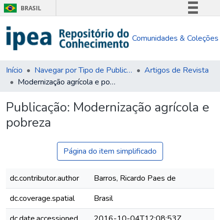
BRASIL
Simplifique!
Comunidades & Coleções
Comunica BR
Participe
Acesso à informação
Início
Navegar por Tipo de Publicação
Artigos de Revista
Modernização agrícola e pobreza
Legislação
Canais
Publicação:
Modernização agrícola e
pobreza
Página do item simplificado
dc.contributor.author
Barros, Ricardo Paes de
dc.coverage.spatial
Brasil
dc.date.accessioned
2016-10-04T12:08:53Z