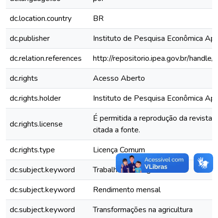
dc.location.country
BR
dc.publisher
Instituto de Pesquisa Econômica Apli
dc.relation.references
http://repositorio.ipea.gov.br/hand
dc.rights
Acesso Aberto
dc.rights.holder
Instituto de Pesquisa Econômica Apli
É permitida a reprodução da revista,
dc.rights.license
citada a fonte.
dc.rights.type
Licença Comum
dc.subject.keyword
Trabalhadores agrícolas
dc.subject.keyword
Rendimento mensal
dc.subject.keyword
Transformações na agricultura