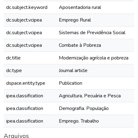
dc.subject.keyword
Aposentadoria rural
dc.subject.vcipea
Emprego Rural
dc.subject.vcipea
Sistemas de Previdência Social
dc.subject.vcipea
Combate à Pobreza
dc.title
Modernização agrícola e pobreza
dc.type
Journal article
dspace.entity.type
Publication
ipea.classification
Agricultura, Pecuária e Pesca
ipea.classification
Demografia. População
ipea.classification
Emprego. Trabalho
Arquivos