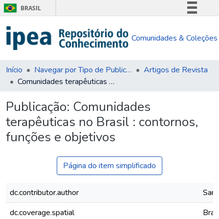
BRASIL
Simplifique!
Comunidades & Coleções
Comunica BR
Participe
Acesso à informação
Início
Navegar por Tipo de Publicação
Artigos de Revista
Comunidades terapêuticas no Brasil : contornos, funções e objetivos
Legislação
Canais
Publicação:
Comunidades
terapêuticas no Brasil : contornos,
funções e objetivos
Página do item simplificado
dc.contributor.author
Sant
dc.coverage.spatial
Brasi