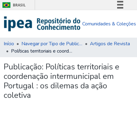
BRASIL
Simplifique!
Comunidades & Coleções
Comunica BR
Participe
Acesso à informação
Início
Navegar por Tipo de Publicação
Artigos de Revista
Políticas territoriais e coordenação intermunicipal em Portugal : os dilemas da ação coletiva
Legislação
Canais
Publicação:
Políticas territoriais e
coordenação intermunicipal em
Portugal : os dilemas da ação
coletiva