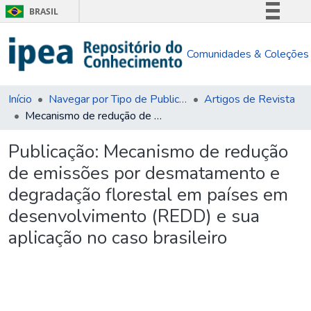
BRASIL
Simplifique!
Comunidades & Coleções
Comunica BR
Participe
Acesso à informação
Início
Navegar por Tipo de Publicação
Artigos de Revista
Mecanismo de redução de emissões por desmatamento e degradação florestal em países em desenvolvimento (REDD) e sua aplicação no caso brasileiro
Legislação
Canais
Publicação:
Mecanismo de redução
de emissões por desmatamento e
degradação florestal em países em
desenvolvimento (REDD) e sua
aplicação no caso brasileiro