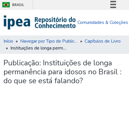
BRASIL
Simplifique!
Comunidades & Coleções
Comunica BR
Participe
Acesso à informação
Início
Navegar por Tipo de Publicação
Capítulos de Livro
Instituições de longa permanência para idosos no Brasil : do que se está falando?
Legislação
Canais
Publicação:
Instituições de longa
permanência para idosos no Brasil :
do que se está falando?