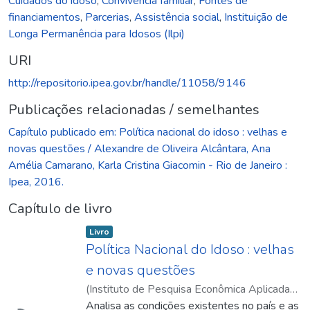
Cuidados do idoso
,
Convivência familiar
,
Fontes de
financiamentos
,
Parcerias
,
Assistência social
,
Instituição de
Longa Permanência para Idosos (Ilpi)
URI
http://repositorio.ipea.gov.br/handle/11058/9146
Publicações relacionadas / semelhantes
Capítulo publicado em: Política nacional do idoso : velhas e
novas questões / Alexandre de Oliveira Alcântara, Ana
Amélia Camarano, Karla Cristina Giacomin - Rio de Janeiro :
Ipea, 2016.
Capítulo de livro
Item type:
,
Livro
Política Nacional do Idoso : velhas
e novas questões
Carregando...
(
Instituto de Pesquisa Econômica Aplicada
(Ipea)
Analisa as condições existentes no país e as
,
2016
)
Alcântara, Alexandre de