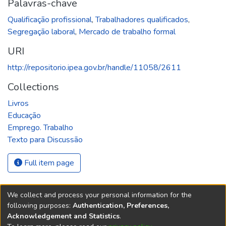
Palavras-chave
Qualificação profissional
,
Trabalhadores qualificados
,
Segregação laboral
,
Mercado de trabalho formal
URI
http://repositorio.ipea.gov.br/handle/11058/2611
Collections
Livros
Educação
Emprego. Trabalho
Texto para Discussão
Full item page
We collect and process your personal information for the
following purposes:
Authentication, Preferences,
Acknowledgement and Statistics
.
REPOSITÓRIO DO