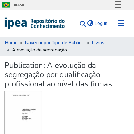
BRASIL
Simplifique!
(current)
Log In
Comunica BR
Participe
Communities & Collections
Acesso à informação
Home
Navegar por Tipo de Publicação
Livros
A evolução da segregação por qualificação profissional ao nível das firmas
Search for
Legislação
Canais
Statistics
Publication:
A evolução da
Tips
segregação por qualificação
About Us
profissional ao nível das firmas