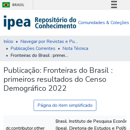
BRASIL
Simplifique!
Comunidades & Coleções
Comunica BR
Participe
Acesso à informação
Início
Navegar por Revistas e Publicações Seriadas
Publicações Correntes
Nota Técnica
Legislação
Fronteiras do Brasil : primeiros resultados do Censo Demográfico 2022
Canais
Publicação:
Fronteiras do Brasil :
primeiros resultados do Censo
Demográfico 2022
Página do item simplificado
Brasil. Instituto de Pesquisa Econôm
dc.contributor.other
(Ipea). Diretoria de Estudos e Polític