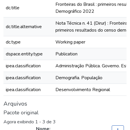
Fronteiras do Brasil : primeiros resu
dc.title
Demográfico 2022
Nota Técnica n. 41 (Dirur) : Fronteiras
dc.title.alternative
primeiros resultados do censo demo
dc.type
Working paper
dspace.entity.type
Publication
ipea.classification
Administração Pública. Governo. Est
ipea.classification
Demografia. População
ipea.classification
Desenvolvimento Regional
Arquivos
Pacote original
Agora exibindo
1 - 3 de 3
Nome: