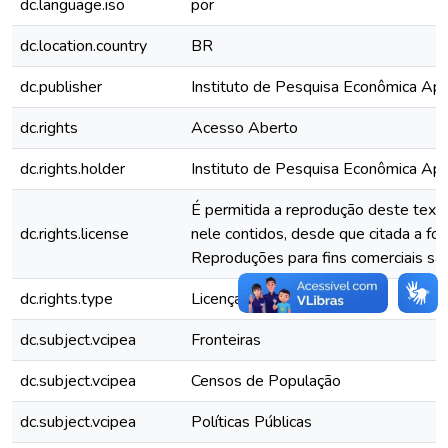
dc.language.iso
por
dc.location.country
BR
dc.publisher
Instituto de Pesquisa Econômica Apli
dc.rights
Acesso Aberto
dc.rights.holder
Instituto de Pesquisa Econômica Apli
É permitida a reprodução deste text
dc.rights.license
nele contidos, desde que citada a fon
Reproduções para fins comerciais são
dc.rights.type
Licença Comum
dc.subject.vcipea
Fronteiras
dc.subject.vcipea
Censos de População
dc.subject.vcipea
Políticas Públicas