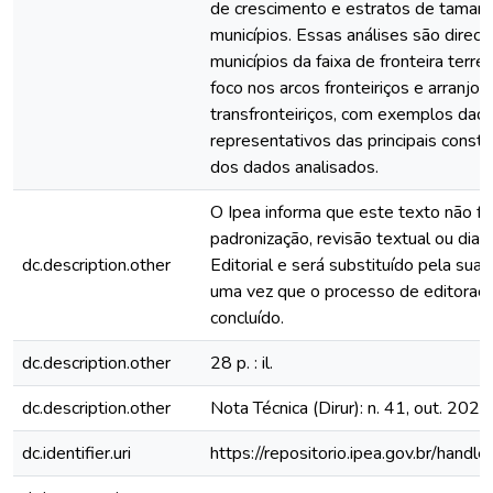
de crescimento e estratos de taman
municípios. Essas análises são direc
municípios da faixa de fronteira terre
foco nos arcos fronteiriços e arranjos
transfronteiriços, com exemplos daq
representativos das principais consta
dos dados analisados.
O Ipea informa que este texto não fo
padronização, revisão textual ou dia
dc.description.other
Editorial e será substituído pela sua 
uma vez que o processo de editoraçã
concluído.
dc.description.other
28 p. : il.
dc.description.other
Nota Técnica (Dirur): n. 41, out. 2023
dc.identifier.uri
https://repositorio.ipea.gov.br/han