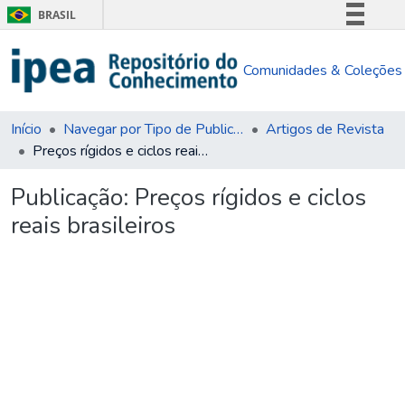
BRASIL
Simplifique!
Comunidades & Coleções
Comunica BR
Participe
Acesso à informação
Início
Navegar por Tipo de Publicação
Artigos de Revista
Preços rígidos e ciclos reais brasileiros
Legislação
Canais
Publicação:
Preços rígidos e ciclos
reais brasileiros
Carregando...