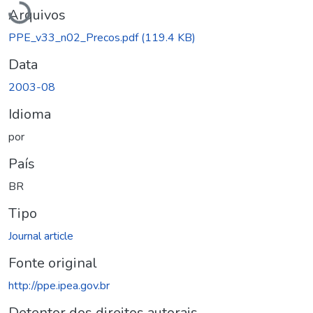
Arquivos
PPE_v33_n02_Precos.pdf
(119.4 KB)
Data
2003-08
Idioma
por
País
BR
Tipo
Journal article
Fonte original
http://ppe.ipea.gov.br
Detentor dos direitos autorais