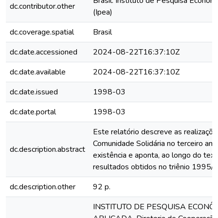
Brasil. Instituto de Pesquisa Econôm
dc.contributor.other
(Ipea)
dc.coverage.spatial
Brasil
dc.date.accessioned
2024-08-22T16:37:10Z
dc.date.available
2024-08-22T16:37:10Z
dc.date.issued
1998-03
dc.date.portal
1998-03
Este relatório descreve as realizaç
Comunidade Solidária no terceiro ano
dc.description.abstract
existência e aponta, ao longo do texto
resultados obtidos no triênio 1995/
dc.description.other
92 p.
INSTITUTO DE PESQUISA ECONÔ