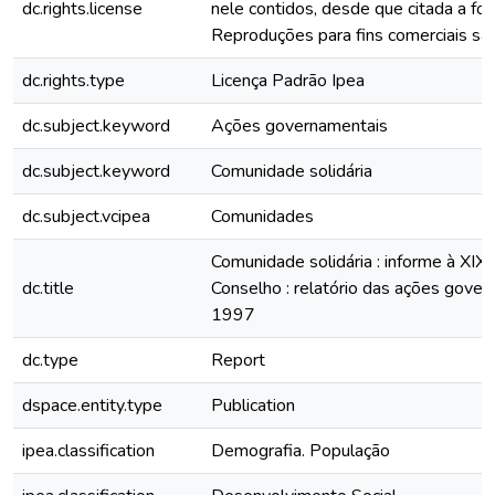
dc.rights.license
nele contidos, desde que citada a fon
Reproduções para fins comerciais são
dc.rights.type
Licença Padrão Ipea
dc.subject.keyword
Ações governamentais
dc.subject.keyword
Comunidade solidária
dc.subject.vcipea
Comunidades
Comunidade solidária : informe à XIX
dc.title
Conselho : relatório das ações gover
1997
dc.type
Report
dspace.entity.type
Publication
ipea.classification
Demografia. População