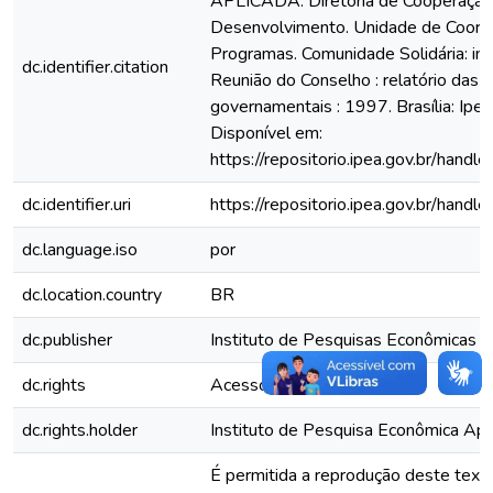
APLICADA. Diretoria de Cooperação
Desenvolvimento. Unidade de Coord
Programas. Comunidade Solidária: in
dc.identifier.citation
Reunião do Conselho : relatório das 
governamentais : 1997. Brasília: Ipea
Disponível em:
https://repositorio.ipea.gov.br/han
dc.identifier.uri
https://repositorio.ipea.gov.br/han
dc.language.iso
por
dc.location.country
BR
dc.publisher
Instituto de Pesquisas Econômicas (
dc.rights
Acesso Aberto
dc.rights.holder
Instituto de Pesquisa Econômica Apli
É permitida a reprodução deste text