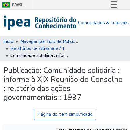
BRASIL
Simplifique!
Comunidades & Coleções
Comunica BR
Participe
Acesso à informação
Início
Navegar por Tipo de Publicação
Relatórios de Atividade / Técnicos
Legislação
Comunidade solidária : informe à XIX Reunião do Conselho : relatório das ações governamentais : 1997
Canais
Publicação:
Comunidade solidária :
informe à XIX Reunião do Conselho
: relatório das ações
governamentais : 1997
Página do item simplificado