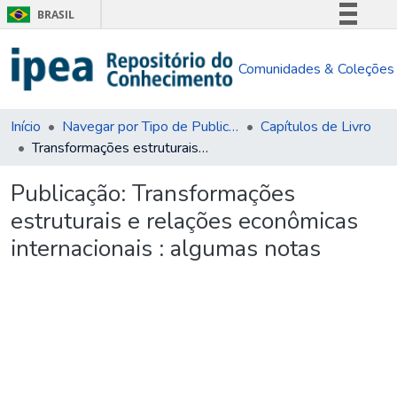
BRASIL
Simplifique!
Comunidades & Coleções
Comunica BR
Participe
Acesso à informação
Início
Navegar por Tipo de Publicação
Capítulos de Livro
Transformações estruturais e relações econômicas internacionais : algumas notas
Legislação
Canais
Publicação:
Transformações
estruturais e relações econômicas
internacionais : algumas notas