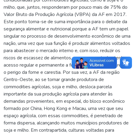
milho, que, juntos, responderam por pouco mais de 75% do
Valor Bruto da Produção Agrícola (VBPA) da AF em 2017.
Este ponto torna-se de suma importância para o debate da
segurança alimentar e nutricional porque a AF tem um papel
singular no processo de desenvolvimento econômico de uma
nação, uma vez que sua função é produzir alimentos voltados
para abastecer o mercado interno e, com isso, reduzir os
riscos de escassez de alimentos, uma vez que todos tenham
acesso regular e permanente a fontes de alimentos, e reduzir
o perigo da fome e carestia. Por sua vez, a AF da região
Centro-Oeste, ao se tornar grande produtora de
commodities agrícolas, soja e milho, desloca parcela
importante da sua produção agrícola para atender às
demandas provenientes, em especial, do bloco econômico
formado por China, Hong Kong e Macau, uma vez que seu
espaço agrícola, com essas commodities, é penetrado de
forma dispersa, alcançando muitos municípios produtores de
soja e milho. Em contrapartida, culturas voltadas para