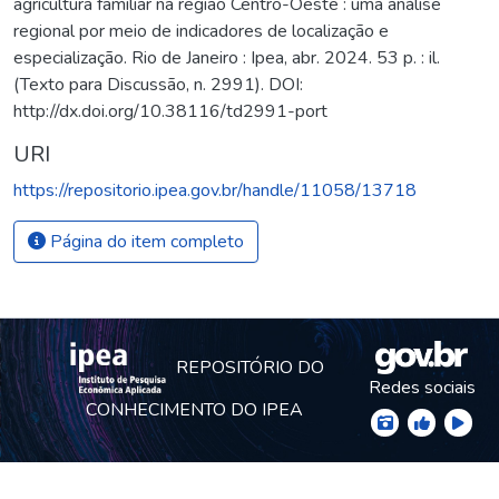
agricultura familiar na região Centro-Oeste : uma análise
regional por meio de indicadores de localização e
especialização. Rio de Janeiro : Ipea, abr. 2024. 53 p. : il.
(Texto para Discussão, n. 2991). DOI:
http://dx.doi.org/10.38116/td2991-port
URI
https://repositorio.ipea.gov.br/handle/11058/13718
Página do item completo
REPOSITÓRIO DO
Redes sociais
CONHECIMENTO DO IPEA
© Instituto de Pesquisa Econômica Aplicada Ipea (Ipea)