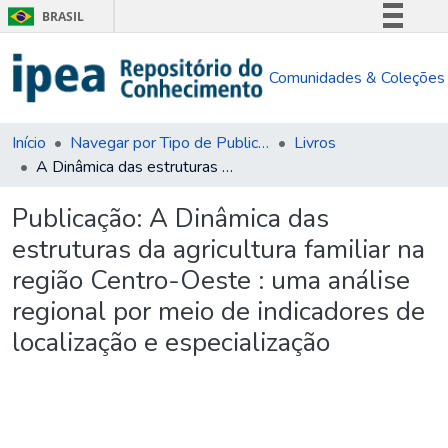
BRASIL
Simplifique!
Comunidades & Coleções
Comunica BR
Participe
Acesso à informação
Início
Navegar por Tipo de Publicação
Livros
A Dinâmica das estruturas da agricultura familiar na região Centro-Oeste : uma análise regional por meio de indicadores de localização e especialização
Legislação
Canais
Publicação:
A Dinâmica das
estruturas da agricultura familiar na
região Centro-Oeste : uma análise
regional por meio de indicadores de
localização e especialização