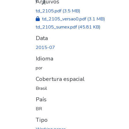
Arquivos
td_2105.pdf
(3.5 MB)
td_2105_versao0.pdf
(3.1 MB)
td_2105_sumex.pdf
(45.81 KB)
Data
2015-07
Idioma
por
Cobertura espacial
Brasil
País
BR
Tipo