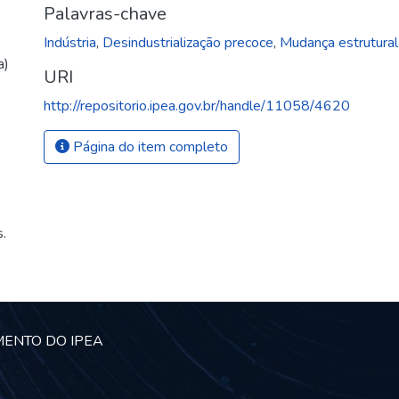
Palavras-chave
Indústria
,
Desindustrialização precoce
,
Mudança estrutural
a)
URI
http://repositorio.ipea.gov.br/handle/11058/4620
Página do item completo
.
MENTO DO IPEA