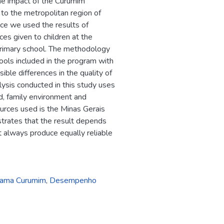
he impact of the Curumim
 to the metropolitan region of
ce we used the results of
es given to children at the
n primary school. The methodology
hools included in the program with
sible differences in the quality of
lysis conducted in this study uses
ld, family environment and
urces used is the Minas Gerais
rates that the result depends
 always produce equally reliable
rama Curumim
,
Desempenho