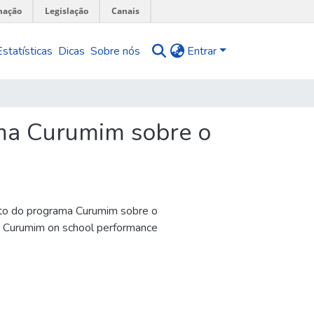
mação
Legislação
Canais
Estatísticas
Dicas
Sobre nós
Entrar
ma Curumim sobre o
to do programa Curumim sobre o
 Curumim on school performance