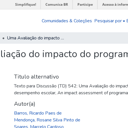
Simplifique!
Comunica BR
Participe
Acesso à infor
Comunidades & Coleções
Pesquisar por
Uma Avaliação do impacto do programa Curumim sobre o desempenho escolar
iação do impacto do progra
Titulo alternativo
Texto para Discussão (TD) 542: Uma Avaliação do impac
desempenho escolar
,
An impact assessment of programa
Autor(a)
Barros, Ricardo Paes de
Mendonça, Rosane Silva Pinto de
Soares, Marcelo Cardoso