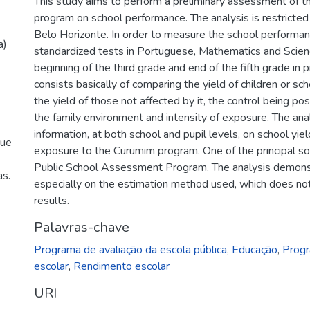
This study aims to perform a preliminary assessment of t
program on school performance. The analysis is restricted
Belo Horizonte. In order to measure the school performan
a)
standardized tests in Portuguese, Mathematics and Scienc
beginning of the third grade and end of the fifth grade i
consists basically of comparing the yield of children or sc
the yield of those not affected by it, the control being pos
the family environment and intensity of exposure. The ana
information, at both school and pupil levels, on school yie
que
exposure to the Curumim program. One of the principal so
Public School Assessment Program. The analysis demonst
as.
especially on the estimation method used, which does not
results.
Palavras-chave
Programa de avaliação da escola pública
,
Educação
,
Prog
escolar
,
Rendimento escolar
URI