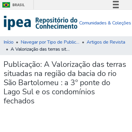
BRASIL
Simplifique!
Comunidades & Coleções
Comunica BR
Participe
Acesso à informação
Início
Navegar por Tipo de Publicação
Artigos de Revista
A Valorização das terras situadas na região da bacia do rio São Bartolomeu : a 3º ponte do Lago Sul e os condomínios fechados
Legislação
Canais
Publicação:
A Valorização das terras
situadas na região da bacia do rio
São Bartolomeu : a 3º ponte do
Lago Sul e os condomínios
fechados