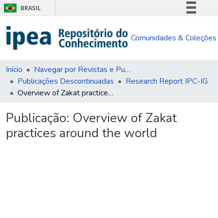
BRASIL
Simplifique!
Comunidades & Coleções
Comunica BR
Participe
Acesso à informação
Início
Navegar por Revistas e Publicações Seriadas
Publicações Descontinuadas
Research Report IPC-IG
Legislação
Overview of Zakat practices around the world
Canais
Publicação:
Overview of Zakat
practices around the world