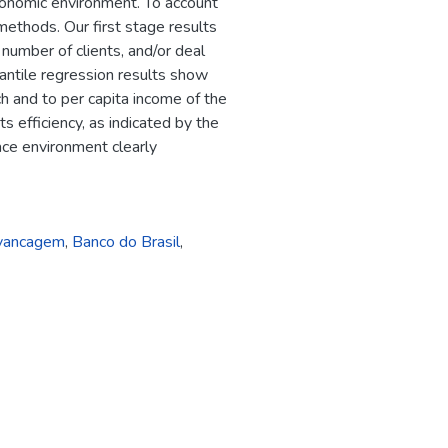
conomic environment. To account
methods. Our first stage results
 number of clients, and/or deal
uantile regression results show
nch and to per capita income of the
s efficiency, as indicated by the
lace environment clearly
vancagem
,
Banco do Brasil
,