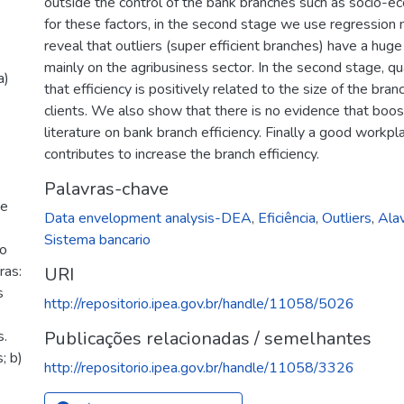
outside the control of the bank branches such as socio-e
for these factors, in the second stage we use regression 
reveal that outliers (super efficient branches) have a huge
mainly on the agribusiness sector. In the second stage, q
a)
that efficiency is positively related to the size of the bra
clients. We also show that there is no evidence that boost
literature on bank branch efficiency. Finally a good workp
contributes to increase the branch efficiency.
Palavras-chave
de
Data envelopment analysis-DEA
,
Eficiência
,
Outliers
,
Ala
Sistema bancario
io
ras:
URI
s
http://repositorio.ipea.gov.br/handle/11058/5026
s.
Publicações relacionadas / semelhantes
; b)
http://repositorio.ipea.gov.br/handle/11058/3326