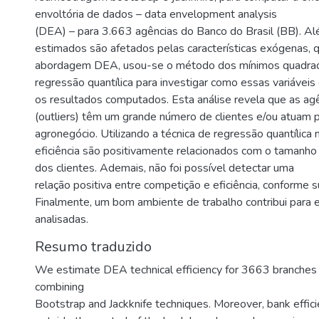
envoltória de dados – data envelopment analysis
(DEA) – para 3.663 agências do Banco do Brasil (BB). A
estimados são afetados pelas características exógenas, 
abordagem DEA, usou-se o método dos mínimos quadrad
regressão quantílica para investigar como essas variáveis 
os resultados computados. Esta análise revela que as agê
(outliers) têm um grande número de clientes e/ou atuam p
agronegócio. Utilizando a técnica de regressão quantílic
eficiência são positivamente relacionados com o tamanho 
dos clientes. Ademais, não foi possível detectar uma
relação positiva entre competição e eficiência, conforme su
Finalmente, um bom ambiente de trabalho contribui para el
analisadas.
Resumo traduzido
We estimate DEA technical efficiency for 3663 branches 
combining
Bootstrap and Jackknife techniques. Moreover, bank effici