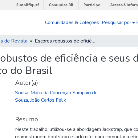
Simplifique!
Comunica BR
Participe
Acesso à infor
Comunidades & Coleções
Pesquisar por
os de Revista
Escores robustos de eficiência e seus determinantes: o caso das agências do Banco do Brasil
obustos de eficiência e seus 
o do Brasil
Autor(a)
Sousa, Maria da Conceição Sampaio de
Souza, João Carlos Félix
Resumo
Neste trabalho, utilizou-se a abordagem Jackstrap, que c
reamostragem bootstrap e jackknife, para computar a efici