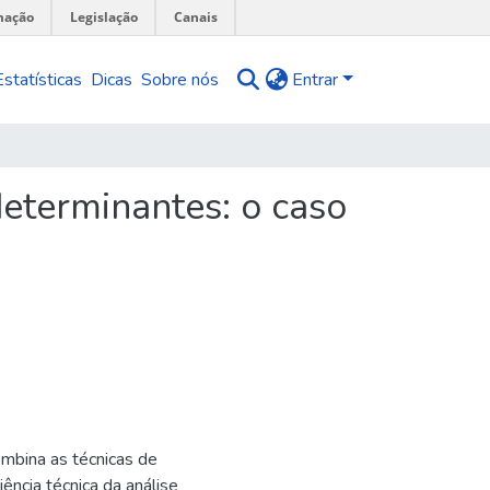
mação
Legislação
Canais
Estatísticas
Dicas
Sobre nós
Entrar
determinantes: o caso
ombina as técnicas de
ência técnica da análise