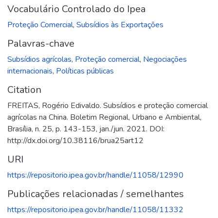
Vocabulário Controlado do Ipea
Proteção Comercial
,
Subsídios às Exportações
Palavras-chave
Subsídios agrícolas
,
Proteção comercial
,
Negociações
internacionais
,
Políticas públicas
Citation
FREITAS, Rogério Edivaldo. Subsídios e proteção comercial
agrícolas na China. Boletim Regional, Urbano e Ambiental,
Brasília, n. 25, p. 143-153, jan./jun. 2021. DOI:
http://dx.doi.org/10.38116/brua25art12
URI
https://repositorio.ipea.gov.br/handle/11058/12990
Publicações relacionadas / semelhantes
https://repositorio.ipea.gov.br/handle/11058/11332