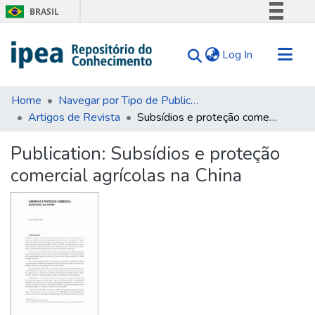
BRASIL
Simplifique!
(current)
Log In
Comunica BR
Participe
Communities & Collections
Acesso à informação
Home
Navegar por Tipo de Publicação
Artigos de Revista
Subsídios e proteção comercial agrícolas na China
Search for
Legislação
Canais
Statistics
Publication:
Subsídios e proteção
Tips
comercial agrícolas na China
About Us