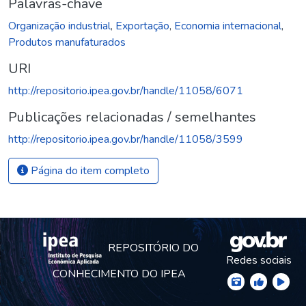
Palavras-chave
Organização industrial
,
Exportação
,
Economia internacional
,
Produtos manufaturados
URI
http://repositorio.ipea.gov.br/handle/11058/6071
Publicações relacionadas / semelhantes
http://repositorio.ipea.gov.br/handle/11058/3599
Página do item completo
REPOSITÓRIO DO
Redes sociais
CONHECIMENTO DO IPEA