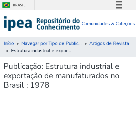
BRASIL
Simplifique!
Comunidades & Coleções
Comunica BR
Participe
Acesso à informação
Início
Navegar por Tipo de Publicação
Artigos de Revista
Estrutura industrial e exportação de manufaturados no Brasil : 1978
Legislação
Canais
Publicação:
Estrutura industrial e
exportação de manufaturados no
Brasil : 1978