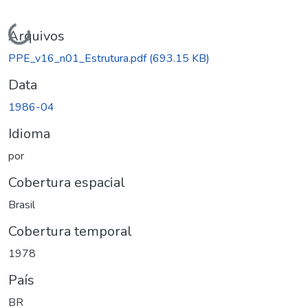
Carregando...
Arquivos
PPE_v16_n01_Estrutura.pdf
(693.15 KB)
Data
1986-04
Idioma
por
Cobertura espacial
Brasil
Cobertura temporal
1978
País
BR