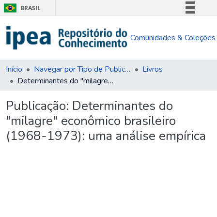
BRASIL
Simplifique!
Comunidades & Coleções
Comunica BR
Participe
Acesso à informação
Início
Navegar por Tipo de Publicação
Livros
Determinantes do "milagre" econômico brasileiro (1968-1973): uma análise empírica
Legislação
Canais
Publicação:
Determinantes do
"milagre" econômico brasileiro
(1968-1973): uma análise empírica