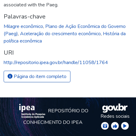
associated with the Paeg.
Palavras-chave
Milagre econômico
,
Plano de Ação Econômica do Governo
(Paeg)
,
Aceleração do crescimento econômico
,
História da
política econômica
URI
http://repositorio.ipea.gov.br/handle/11058/1764
Página do item completo
REPOSITÓRIO DO
Redes sociais
CONHECIMENTO DO IPEA