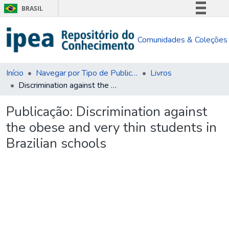
BRASIL
Simplifique!
Comunidades & Coleções
Comunica BR
Participe
Acesso à informação
Início
Navegar por Tipo de Publicação
Livros
Discrimination against the obese and very thin students in Brazilian schools
Legislação
Canais
Publicação:
Discrimination against
the obese and very thin students in
Brazilian schools