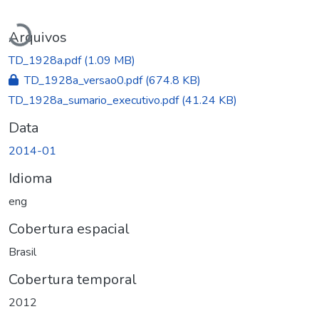
Carregando...
Arquivos
TD_1928a.pdf
(1.09 MB)
TD_1928a_versao0.pdf
(674.8 KB)
TD_1928a_sumario_executivo.pdf
(41.24 KB)
Data
2014-01
Idioma
eng
Cobertura espacial
Brasil
Cobertura temporal
2012