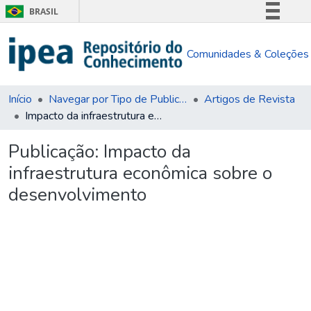
BRASIL
Simplifique!
Comunidades & Coleções
Comunica BR
Participe
Acesso à informação
Início
Navegar por Tipo de Publicação
Artigos de Revista
Impacto da infraestrutura econômica sobre o desenvolvimento
Legislação
Canais
Publicação:
Impacto da
infraestrutura econômica sobre o
desenvolvimento