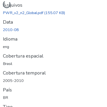
Carregando...
Arquivos
PWR_v2_n2_Global.pdf
(155.07 KB)
Data
2010-08
Idioma
eng
Cobertura espacial
Brasil
Cobertura temporal
2005-2010
País
BR
Tipo