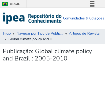
BRASIL
Simplifique!
Comunidades & Coleções
Comunica BR
Participe
Acesso à informação
Início
Navegar por Tipo de Publicação
Artigos de Revista
Global climate policy and Brazil : 2005-2010
Legislação
Canais
Publicação:
Global climate policy
and Brazil : 2005-2010