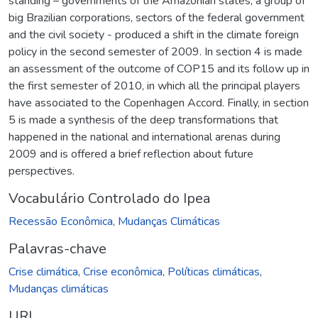
standing – governments of the Amazonian states, a group of
big Brazilian corporations, sectors of the federal government
and the civil society - produced a shift in the climate foreign
policy in the second semester of 2009. In section 4 is made
an assessment of the outcome of COP15 and its follow up in
the first semester of 2010, in which all the principal players
have associated to the Copenhagen Accord. Finally, in section
5 is made a synthesis of the deep transformations that
happened in the national and international arenas during
2009 and is offered a brief reflection about future
perspectives.
Vocabulário Controlado do Ipea
Recessão Econômica
,
Mudanças Climáticas
Palavras-chave
Crise climática
,
Crise econômica
,
Políticas climáticas
,
Mudanças climáticas
URI