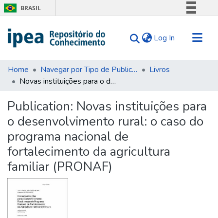
BRASIL
Simplifique!
(current)
Log In
Comunica BR
Participe
Communities & Collections
Acesso à informação
Home
Navegar por Tipo de Publicação
Livros
Novas instituições para o desenvolvimento rural: o caso do programa nacional de fortalecimento da agricultura familiar (PRONAF)
Search for
Legislação
Canais
Statistics
Publication:
Novas instituições para
Tips
o desenvolvimento rural: o caso do
About Us
programa nacional de
fortalecimento da agricultura
familiar (PRONAF)