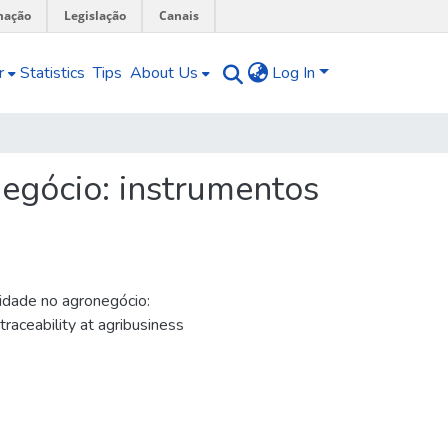
mação
Legislação
Canais
r
Statistics
Tips
About Us
Log In
negócio: instrumentos
lidade no agronegócio:
 traceability at agribusiness