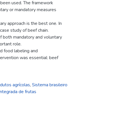
as been used. The framework
ntary or mandatory measures
ry approach is the best one. In
case study of beef chain.
of both mandatory and voluntary
rtant role.
nd food labeling and
tervention was essential: beef
dutos agrícolas
,
Sistema brasileiro
ntegrada de frutas