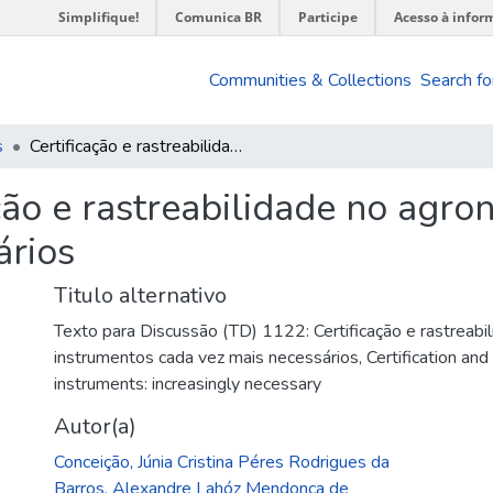
Simplifique!
Comunica BR
Participe
Acesso à infor
Communities & Collections
Search fo
s
Certificação e rastreabilidade no agronegócio: instrumentos cada vez mais necessários
ção e rastreabilidade no agro
ários
Titulo alternativo
Texto para Discussão (TD) 1122: Certificação e rastreabi
instrumentos cada vez mais necessários
,
Certification and
instruments: increasingly necessary
Autor(a)
Conceição, Júnia Cristina Péres Rodrigues da
Barros, Alexandre Lahóz Mendonça de