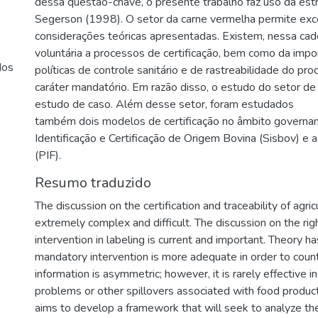
dessa questão-chave, o presente trabalho faz uso da estru
Segerson (1998). O setor da carne vermelha permite exce
considerações teóricas apresentadas. Existem, nessa ca
voluntária a processos de certificação, bem como da impor
dos
políticas de controle sanitário e de rastreabilidade do pr
caráter mandatório. Em razão disso, o estudo do setor de
estudo de caso. Além desse setor, foram estudados
também dois modelos de certificação no âmbito govername
Identificação e Certificação de Origem Bovina (Sisbov) e 
(PIF).
Resumo traduzido
The discussion on the certification and traceability of agric
extremely complex and difficult. The discussion on the r
intervention in labeling is current and important. Theory 
mandatory intervention is more adequate in order to cou
information is asymmetric; however, it is rarely effective 
problems or other spillovers associated with food produc
aims to develop a framework that will seek to analyze th