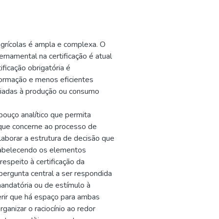
agrícolas é ampla e complexa. O
rnamental na certificação é atual
ficação obrigatória é
formação e menos eficientes
ciadas à produção ou consumo
bouço analítico que permita
 que concerne ao processo de
elaborar a estrutura de decisão que
stabelecendo os elementos
espeito à certificação da
pergunta central a ser respondida
 mandatória ou de estímulo à
gerir que há espaço para ambas
ganizar o raciocínio ao redor