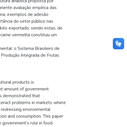
tura analítica proposta por
lente avaliação empírica das
deia, exemplos de adesão
tância do setor público nas
oduto exportado, sendo estas, de
 carne vermelha constituiu um
ntal: o Sistema Brasileiro de
a Produção Integrada de Frutas
ultural products is
ight amount of government
has demonstrated that
nteract problems in markets where
in redressing environmental
tion and consumption. This paper
e government’s role in food