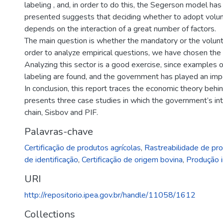
labeling , and, in order to do this, the Segerson model h
presented suggests that deciding whether to adopt volu
depends on the interaction of a great number of factors.
The main question is whether the mandatory or the volunta
order to analyze empirical questions, we have chosen the 
Analyzing this sector is a good exercise, since examples 
labeling are found, and the government has played an impo
In conclusion, this report traces the economic theory behi
presents three case studies in which the government’s in
chain, Sisbov and PIF.
Palavras-chave
Certificação de produtos agrícolas
,
Rastreabilidade de pro
de identificação
,
Certificação de origem bovina
,
Produção i
URI
http://repositorio.ipea.gov.br/handle/11058/1612
Collections