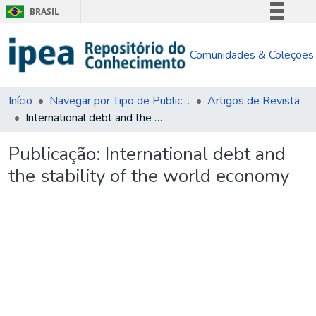
BRASIL
Simplifique!
Comunidades & Coleções
Comunica BR
Participe
Acesso à informação
Início
Navegar por Tipo de Publicação
Artigos de Revista
International debt and the stability of the world economy
Legislação
Canais
Publicação:
International debt and
the stability of the world economy
Carregando...