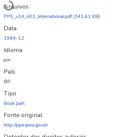
Arquivos
PPE_v14_n03_International.pdf
(341.61 KB)
Data
1984-12
Idioma
por
País
BR
Tipo
Book part
Fonte original
http://ppe.ipea.gov.br
Detentor dos direitos autorais