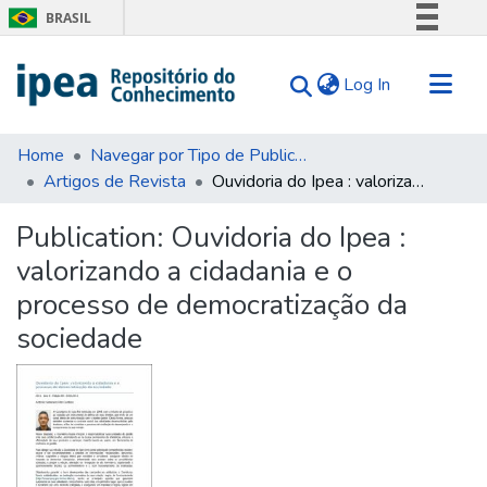
BRASIL
Simplifique!
(current)
Log In
Comunica BR
Participe
Communities & Collections
Acesso à informação
Home
Navegar por Tipo de Publicação
Artigos de Revista
Ouvidoria do Ipea : valorizando a cidadania e o processo de democratização da sociedade
Search for
Legislação
Canais
Statistics
Publication:
Ouvidoria do Ipea :
Tips
valorizando a cidadania e o
About Us
processo de democratização da
sociedade