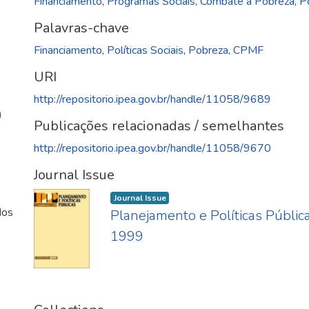
Financiamento
,
Programas Sociais
,
Combate à Pobreza
,
Po
Palavras-chave
Financiamento
,
Políticas Sociais
,
Pobreza
,
CPMF
URI
http://repositorio.ipea.gov.br/handle/11058/9689
)
Publicações relacionadas / semelhantes
http://repositorio.ipea.gov.br/handle/11058/9670
Journal Issue
Journal Issue
dos
Planejamento e Políticas Públicas
1999