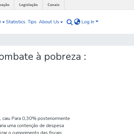
mação
Legislação
Canais
r
Statistics
Tips
About Us
Log In
combate à pobreza :
 caiu Para 0,30% posteriormente
icaria uma contenção de despesa
zar o cumprimento das fiscais.