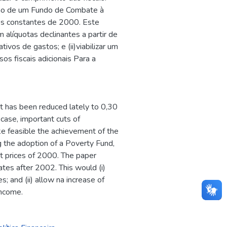
ção de um Fundo de Combate à
os constantes de 2000. Este
líquotas declinantes a partir de
tivos de gastos; e (ii)viabilizar um
os fiscais adicionais Para a
 has been reduced lately to 0,30
 case, important cuts of
 feasible the achievement of the
g the adoption of a Poverty Fund,
nt prices of 2000. The paper
ates after 2002. This would (i)
; and (ii) allow na increase of
income.