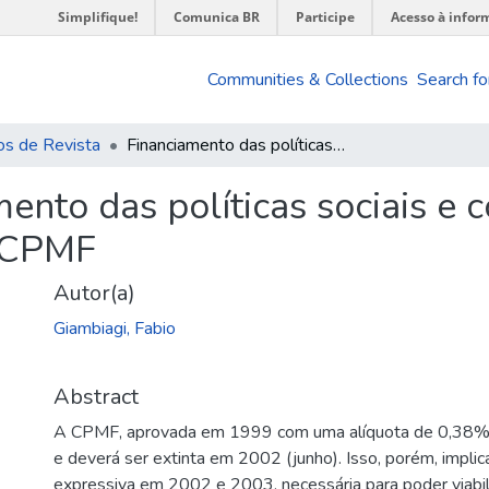
Simplifique!
Comunica BR
Participe
Acesso à infor
Communities & Collections
Search fo
os de Revista
Financiamento das políticas sociais e combate à pobreza : uma proposta para a CPMF
ento das políticas sociais e 
a CPMF
Autor(a)
Giambiagi, Fabio
Abstract
A CPMF, aprovada em 1999 com uma alíquota de 0,38%,
e deverá ser extinta em 2002 (junho). Isso, porém, impl
expressiva em 2002 e 2003, necessária para poder viabili