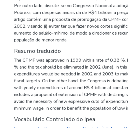
Por outro lado, discute-se no Congresso Nacional a ado
Pobreza, com despesas anuais da de R$4 bilhões a preç
artigo contém uma proposta de prorrogação da CPMF com a
2002, visando (i) evitar ter que fazer novos cortes significa
aumento do salário-mínimo, de modo a direcionar os recurs
população de menor renda.
Resumo traduzido
The CPMF was approved in 1999 with a rate of 0,38 %. It
% and the tax should be eliminated in 2002 (June). In this
expenditures would be needed in 2002 and 2003 to make
fiscal targets. On the other hand, the Congress is debatin
with yearly expenditures of around R$ 4 billion at consta
includes a proposal of extension of CPMF with declining r
avoid the necessity of new expressive cuts of expenditures
minimum wage, in order to benefit the population of low 
Vocabulário Controlado do Ipea