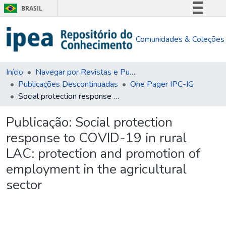
BRASIL
Simplifique!
Comunidades & Coleções
Comunica BR
Participe
Acesso à informação
Início
Navegar por Revistas e Publicações Seriadas
Publicações Descontinuadas
One Pager IPC-IG
Legislação
Social protection response to COVID-19 in rural LAC: protection and promotion of employment in the agricultural sector
Canais
Publicação:
Social protection
response to COVID-19 in rural
LAC: protection and promotion of
employment in the agricultural
sector