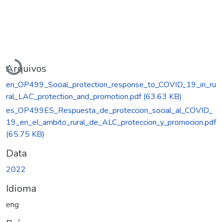
Carregando...
Arquivos
en_OP499_Social_protection_response_to_COVID_19_in_ru
ral_LAC_protection_and_promotion.pdf
(63.63 KB)
es_OP499ES_Respuesta_de_proteccion_social_al_COVID_
19_en_el_ambito_rural_de_ALC_proteccion_y_promocion.pdf
(65.75 KB)
Data
2022
Idioma
eng