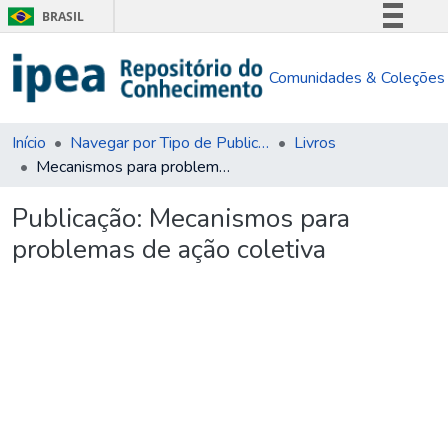
BRASIL
Simplifique!
Comunidades & Coleções
Comunica BR
Participe
Acesso à informação
Início
Navegar por Tipo de Publicação
Livros
Mecanismos para problemas de ação coletiva
Legislação
Canais
Publicação:
Mecanismos para
problemas de ação coletiva
Carregando...