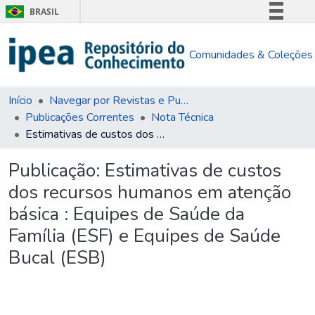
BRASIL
Simplifique!
Comunidades & Coleções
Comunica BR
Participe
Acesso à informação
Início
Navegar por Revistas e Publicações Seriadas
Publicações Correntes
Nota Técnica
Legislação
Estimativas de custos dos recursos humanos em atenção básica : Equipes de Saúde da Família (ESF) e Equipes de Saúde Bucal (ESB)
Canais
Publicação:
Estimativas de custos
dos recursos humanos em atenção
básica : Equipes de Saúde da
Família (ESF) e Equipes de Saúde
Bucal (ESB)