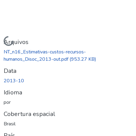
Carregando...
Arquivos
NT_n16_Estimativas-custos-recursos-
humanos_Disoc_2013-out.pdf
(953.27 KB)
Data
2013-10
Idioma
por
Cobertura espacial
Brasil
País